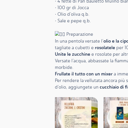
• 4 fette di Pan Bauletto Mulino Bia
• 100 gr di Jocca
• Olio d’oliva q.b.
• Sale e pepe q.b.
Preparazione
olio e la cip
In una pentola versate l’
rosolatele
tagliate a cubetti e
per 10
Unite le zucchine
e rosolate per altr
Versate l’acqua, abbassate la fiamm
morbide.
Frullate il tutto con un mixer
a imme
Per rendere la vellutata ancora più s
cucchiaio di fi
d’olio, aggiungete un