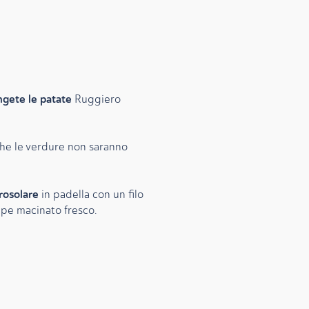
ngete le patate
Ruggiero
 che le verdure non saranno
rosolare
in padella con un filo
epe macinato fresco.