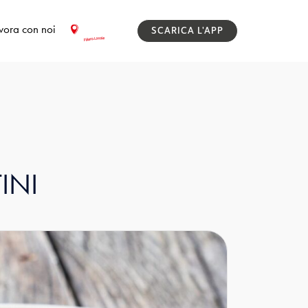
vora con noi
SCARICA L'APP
INI