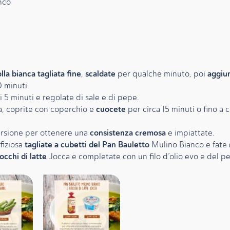
nco
olla bianca tagliata fine
scaldate
aggiu
,
per qualche minuto, poi
 minuti.
i 5 minuti e regolate di sale e di pepe.
cuocete
a, coprite con coperchio e
per circa 15 minuti o fino a
consistenza cremosa
rsione per ottenere una
e impiattate.
tagliate a cubetti del Pan Bauletto
fiziosa
Mulino Bianco e fate
occhi di latte
Jocca e completate con un filo d’olio evo e del p