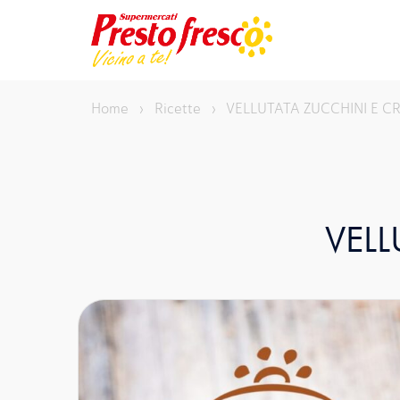
Vai
al
contenuto
Home
›
Ricette
›
VELLUTATA ZUCCHINI E CR
VELL