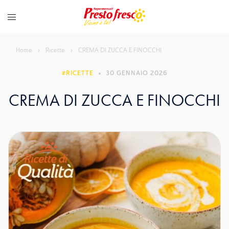
Vai
al
contenuto
Home
›
Ricette
›
CREMA DI ZUCCA E FINOCCHI
RICETTE
30 GENNAIO 2026
CREMA DI ZUCCA E FINOCCHI