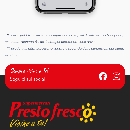
*I prezzi pubblicizzati sono comprensivi di iva, validi salvo errori tipografici,
omissioni, aumenti fiscali. Immagini puramente indicative.
**I prodotti in offerta possono variare a seconda delle dimensioni del punto
vendita.
Sempre vicino a Te!
Seguici sui social