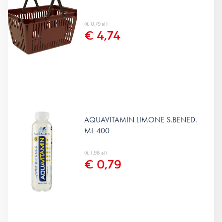
(€ 0,79 al )
€ 4,74
AQUAVITAMIN LIMONE S.BENED.
ML 400
(€ 1,98 al )
€ 0,79