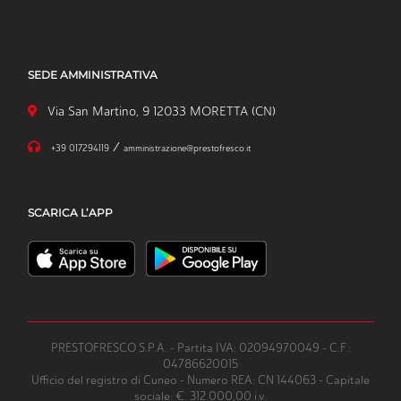
SEDE AMMINISTRATIVA
Via San Martino, 9 12033 MORETTA (CN)
/
+39 017294119
amministrazione@prestofresco.it
SCARICA L’APP
PRESTOFRESCO S.P.A. - Partita IVA: 02094970049 - C.F.:
04786620015
Ufficio del registro di Cuneo - Numero REA: CN 144063 - Capitale
sociale: €. 312.000,00 i.v.