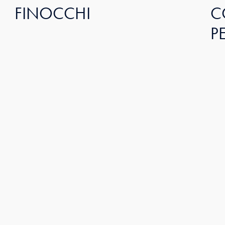
FINOCCHI
C
P