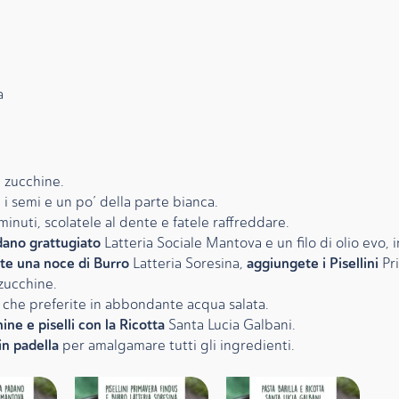
a
e zucchine.
e i semi e un po’ della parte bianca.
inuti, scolatele al dente e fatele raffreddare.
dano grattugiato
Latteria Sociale Mantova e un filo di olio evo, 
nte una noce di Burro
aggiungete i Pisellini
Latteria Soresina,
Pri
zucchine.
o che preferite in abbondante acqua salata.
ine e piselli con la Ricotta
Santa Lucia Galbani.
in padella
per amalgamare tutti gli ingredienti.