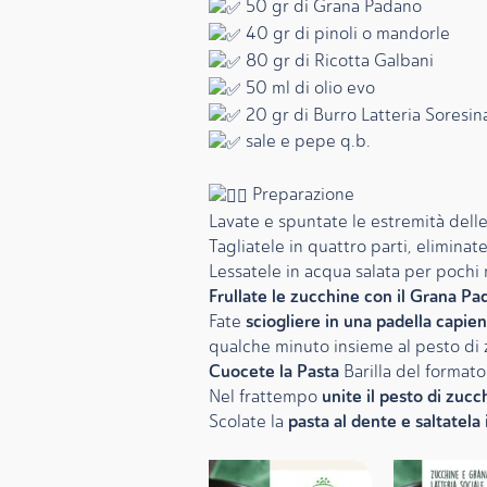
50 gr di Grana Padano
40 gr di pinoli o mandorle
80 gr di Ricotta Galbani
50 ml di olio evo
20 gr di Burro Latteria Soresin
sale e pepe q.b.
Preparazione
Lavate e spuntate le estremità dell
Tagliatele in quattro parti, eliminat
Lessatele in acqua salata per pochi m
Frullate le zucchine con il Grana Pa
sciogliere in una padella capie
Fate
qualche minuto insieme al pesto di 
Cuocete la Pasta
Barilla del format
unite il pesto di zucch
Nel frattempo
pasta al dente e saltatela 
Scolate la