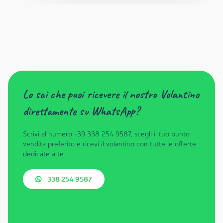
Lo sai che puoi ricevere il nostro Volantino
direttamente su WhatsApp?
Scrivi al numero +39 338 254 9587, scegli il tuo punto
vendita preferito e ricevi il volantino con tutte le offerte
dedicate a te.
338 254 9587