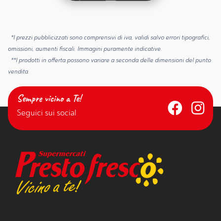
*I prezzi pubblicizzati sono comprensivi di iva, validi salvo errori tipografici,
omissioni, aumenti fiscali. Immagini puramente indicative.
**I prodotti in offerta possono variare a seconda delle dimensioni del punto
vendita.
Sempre vicino a Te!
Seguici sui social