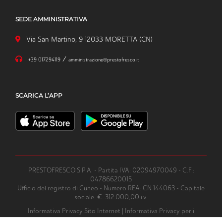
SEDE AMMINISTRATIVA
Via San Martino, 9 12033 MORETTA (CN)
/
+39 017294119
amministrazione@prestofresco.it
SCARICA L’APP
PRESTOFRESCO S.P.A. - Partita IVA: 02094970049 - C.F.:
04786620015
Ufficio del registro di Cuneo - Numero REA: CN 144063 - Capitale
sociale: €. 312.000,00 i.v.
Informativa Privacy Sito Internet
|
Informativa Privacy per i
clienti/fornitori
|
Informativa Privacy per whatsapp
|
Informativa