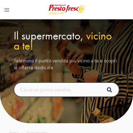
Vai
al
contenuto
Il supermercato,
vicino
a te!
Seleziona il punto vendita più vicino a te e scopri
le offerte dedicate