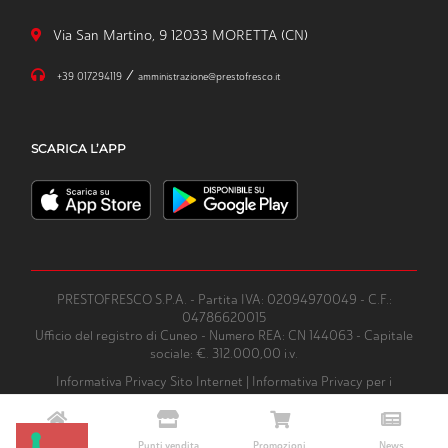
Via San Martino, 9 12033 MORETTA (CN)
/
+39 017294119
amministrazione@prestofresco.it
SCARICA L’APP
PRESTOFRESCO S.P.A. - Partita IVA: 02094970049 - C.F.:
04786620015
Ufficio del registro di Cuneo - Numero REA: CN 144063 - Capitale
sociale: €. 312.000,00 i.v.
Informativa Privacy Sito Internet
|
Informativa Privacy per i
clienti/fornitori
|
Informativa Privacy per whatsapp
|
Informativa
Videosorveglianza
|
Codice Etico
|
Modello Organizzativo ex L.231
|
Whistleblowing
Home
Punti vendita
Promozioni
News