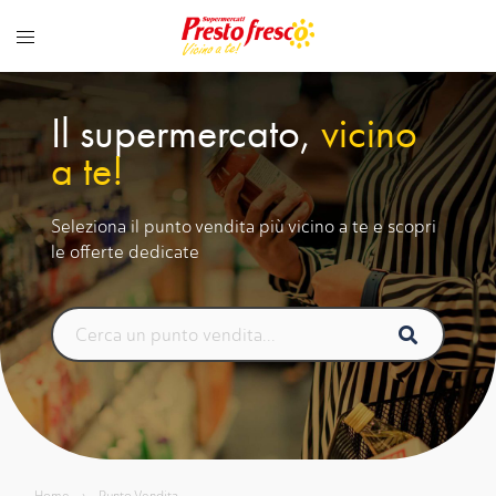
Vai
al
contenuto
Il supermercato,
vicino
a te!
Seleziona il punto vendita più vicino a te e scopri
le offerte dedicate