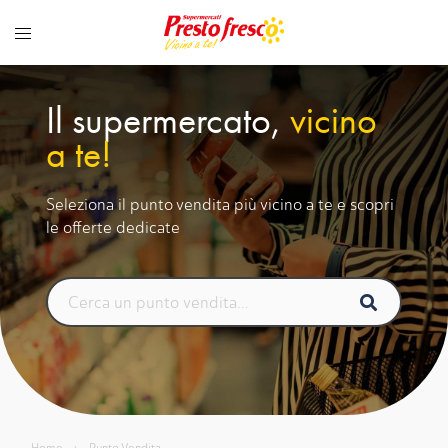
Vai
al
contenuto
Il supermercato,
vicino
a te!
Seleziona il punto vendita più vicino a te e scopri
le offerte dedicate