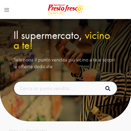
Vai
al
contenuto
Il supermercato,
vicino
a te!
Seleziona il punto vendita più vicino a te e scopri
le offerte dedicate