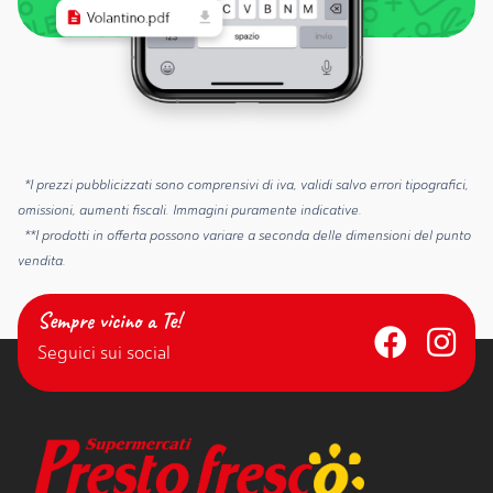
*I prezzi pubblicizzati sono comprensivi di iva, validi salvo errori tipografici,
omissioni, aumenti fiscali. Immagini puramente indicative.
**I prodotti in offerta possono variare a seconda delle dimensioni del punto
vendita.
Sempre vicino a Te!
Seguici sui social