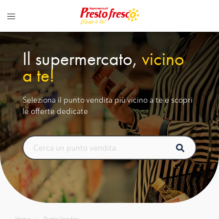
Vai
al
contenuto
Il supermercato,
vicino
a te!
Seleziona il punto vendita più vicino a te e scopri
le offerte dedicate