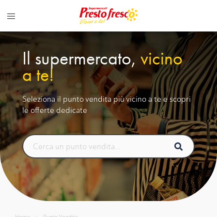
Vai
al
contenuto
Il supermercato,
vicino
a te!
Seleziona il punto vendita più vicino a te e scopri
le offerte dedicate