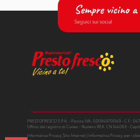
Sempre vicino a 
Seguici sui social
PRESTOFRESCO S.P.A. - Partita IVA: 02094970049 - C.F.: 0
Ufficio del registro di Cuneo - Numero REA: CN 144063 - Capita
Informativa Privacy Sito Internet
|
Informativa Privacy per i clie