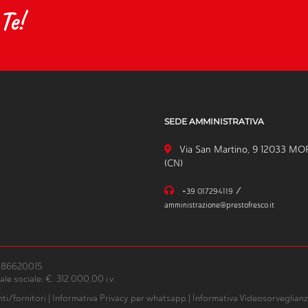
Te!
SEDE AMMINISTRATIVA
Via San Martino, 9 12033 M
(CN)
/
+39 017294119
amministrazione@prestofresco.it
4786620015
le sociale: €. 312.000,00 i.v.
nti/fornitori
|
Informativa Privacy per whatsapp
|
Informativa Videosorveglian