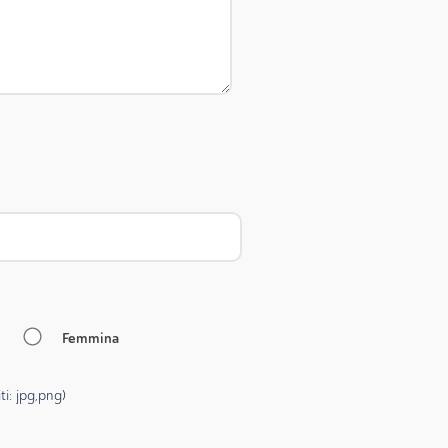
Femmina
i: jpg,png)