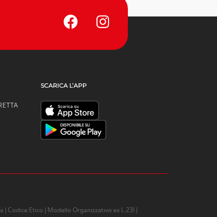
SCARICA L’APP
ORETTA
za
|
Codice Etico
|
Modello Organizzativo ex L.231
|