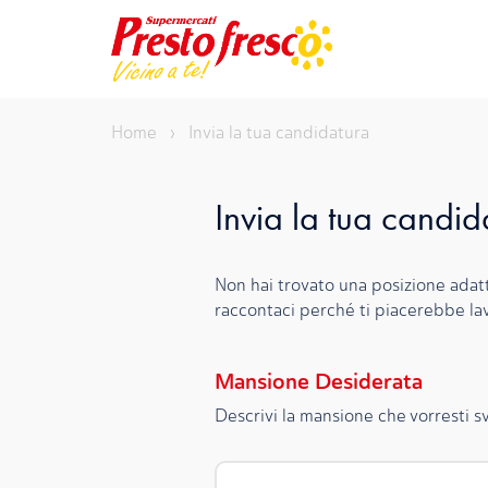
Vai
al
contenuto
Home
›
Invia la tua candidatura
Invia la tua candid
Non hai trovato una posizione adatt
raccontaci perché ti piacerebbe la
Mansione Desiderata
Descrivi la mansione che vorresti s