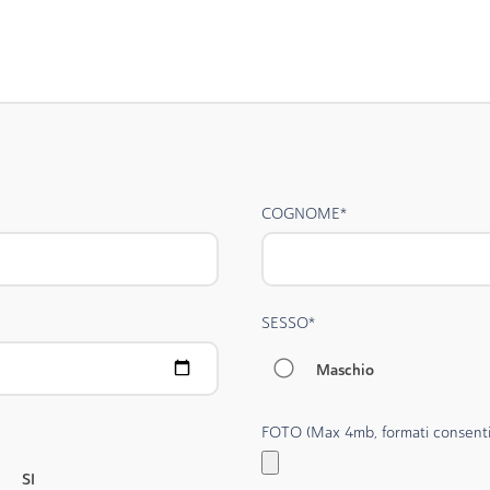
COGNOME
*
SESSO
*
Maschio
FOTO (Max 4mb, formati consentit
SI